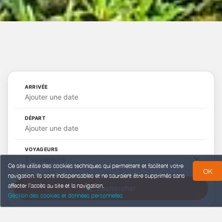
ARRIVÉE
Ajouter une date
DÉPART
Ajouter une date
VOYAGEURS
2 voyageurs
Ce site utilise des cookies techniques qui permettent et facilitent votre
OK
navigation. Ils sont indispensables et ne sauraient être supprimés sans
affecter l’accès au site et la navigation.
Rechercher
Gestion des cookies et données personnelles