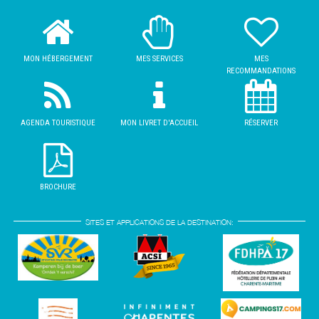
MON HÉBERGEMENT
MES SERVICES
MES
RECOMMANDATIONS
AGENDA TOURISTIQUE
MON LIVRET D'ACCUEIL
RÉSERVER
BROCHURE
SITES ET APPLICATIONS DE LA DESTINATION: